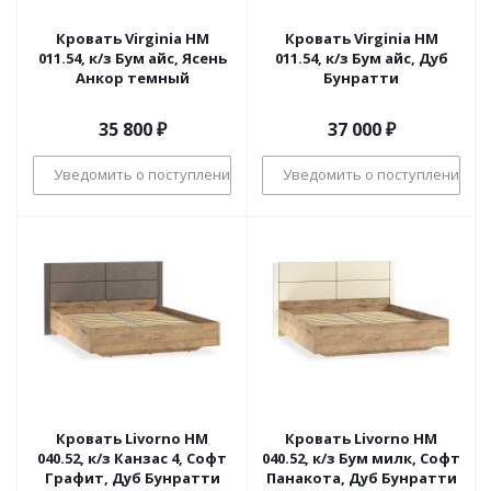
Кровать Virginia НМ
Кровать Virginia НМ
011.54, к/з Бум айс, Ясень
011.54, к/з Бум айс, Дуб
Анкор темный
Бунратти
35 800
₽
37 000
₽
Уведомить о поступлении
Уведомить о поступлении
Кровать Livorno НМ
Кровать Livorno НМ
040.52, к/з Канзас 4, Софт
040.52, к/з Бум милк, Софт
Графит, Дуб Бунратти
Панакота, Дуб Бунратти