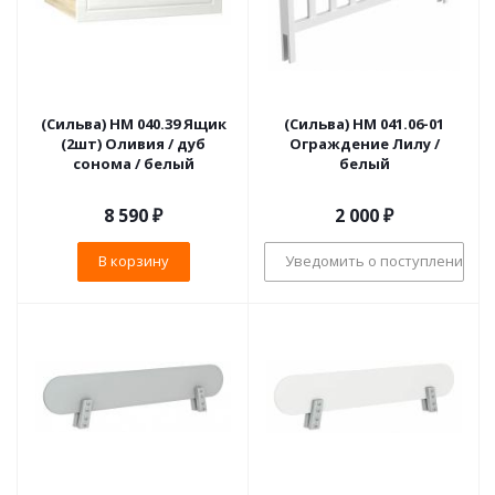
(Сильва) НМ 040.39 Ящик
(Сильва) НМ 041.06-01
(2шт) Оливия / дуб
Ограждение Лилу /
сонома / белый
белый
8 590
₽
2 000
₽
В корзину
Уведомить о поступлении