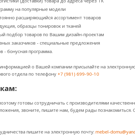
гистики (доставки) товара до адреса через ТК
грамму на популярные модели
тоянно расширяющийся ассортимент товаров
дукция, образцы тонировок и тканей
й подбор товаров по Вашим дизайн-проектам
вных заказчиков - специальные предложения
в - бонусная программа.
й информацией о Вашей компании присылайте на электронну
вого отдела по телефону
+7 (981) 699-90-10
кам:
поэтому готовы сотрудничать с производителями качественно
ожения, звоните, пишите нам, будем рады познакомиться. 
рудничества пишите на электронную почту:
mebel-domu@yand