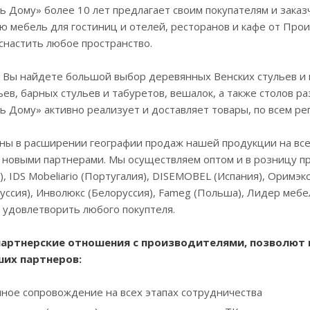
 Дому» более 10 лет предлагает своим покупателям и зака
 мебель для гостиниц и отелей, ресторанов и кафе от Прои
снастить любое пространство.
 Вы найдете большой выбор деревянных Венских стульев и к
ьев, барных стульев и табуретов, вешалок, а также столов р
 Дому» активно реализует и доставляет товары, по всем рег
ы в расширении географии продаж нашей продукции на всей
 новыми партнерами. Мы осуществляем оптом и в розницу про
, IDS Mobeliario (Португалия), DISEMOBEL (Испания), Оримэк
ссия), Инволюкс (Белоруссия), Fameg (Польша), Лидер меб
 удовлетворить любого покуптеля.
артнерские отношения с производителями, позволют 
ших партнеров:
ное сопровождение на всех этапах сотрудничества