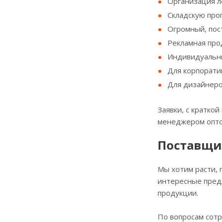
Организация ло
Складскую про
Огромный, пос
Рекламная про
Индивидуальны
Для корпорати
Для дизайнеро
Заявки, с кратко
менеджером опто
Поставщи
Мы хотим расти, 
интересные предл
продукции.
По вопросам сот