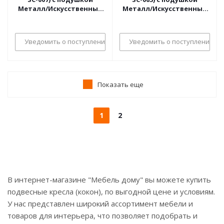
Металл/Искусственный
Металл/Искусственный
ротанг,
ротанг, стойка:
стойка:137х115х200м
105х105х195 см, корзина:
корзина:137х72х124см,
105х68х118 см,
Уведомить о поступлении
Уведомить о поступлении
стойка:белый,корзина:белый,
стойка:медный,корзина
Показать еще
1
2
В интернет-магазине "Мебель дому" вы можете купить
подвесные кресла (кокон), по выгодной цене и условиям.
У нас представлен широкий ассортимент мебели и
товаров для интерьера, что позволяет подобрать и