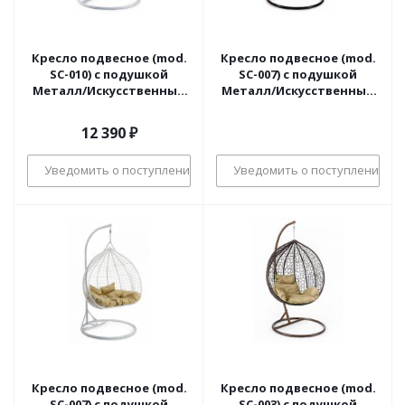
Кресло подвесное (mod.
Кресло подвесное (mod.
SC-010) с подушкой
SC-007) с подушкой
Металл/Искусственный
Металл/Искусственный
ротанг,
ротанг,
стойка:105х105х195см
стойка:137х115х200м
12 390
₽
корзина:78х68х125см,
корзина:137х72х124см,
стойка:белый,корзина:белый,
стойка:черный,корзина:чер
Уведомить о поступлении
Уведомить о поступлении
Кресло подвесное (mod.
Кресло подвесное (mod.
SC-007) с подушкой
SC-003) с подушкой