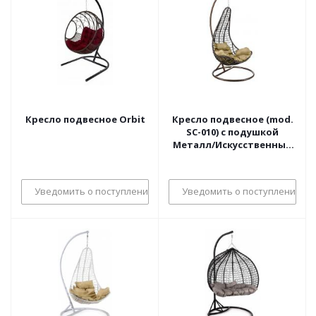
Кресло подвесное Orbit
Кресло подвесное (mod.
SC-010) с подушкой
Металл/Искусственный
ротанг,
стойка:105х105х195см
корзина:78х68х125см,
Уведомить о поступлении
Уведомить о поступлении
стойка:медный,корзина:кор