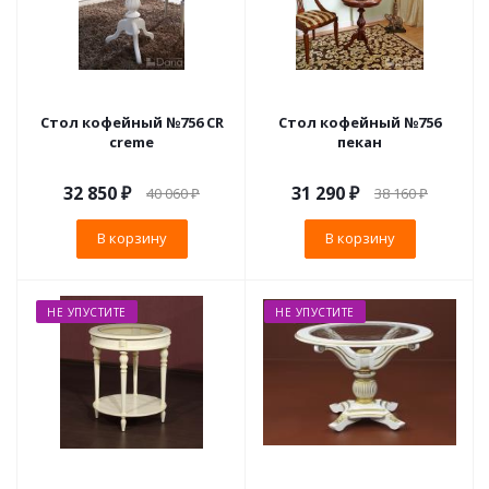
Стол кофейный №756 CR
Стол кофейный №756
creme
пекан
32 850
₽
31 290
₽
40 060
₽
38 160
₽
В корзину
В корзину
НЕ УПУСТИТЕ
НЕ УПУСТИТЕ