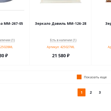
а ММ-267-05
Зеркало Давиль ММ-126-28
Зе
аличии (1)
Есть в наличии (1)
425028ML
Артикул: 425027ML
Ар
30
₽
21 580
₽
Показать еще
1
2
3