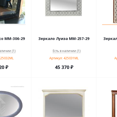
о ММ-306-29
Зеркало Луиза ММ-257-29
Зеркал
аличии (1)
Есть в наличии (1)
425032ML
Артикул: 425031ML
А
20
₽
45 370
₽