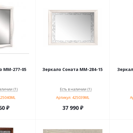
о ММ-277-05
Зеркало Соната ММ-284-15
Зеркал
аличии (1)
Есть в наличии (1)
425040ML
Артикул: 425039ML
А
60
₽
37 990
₽