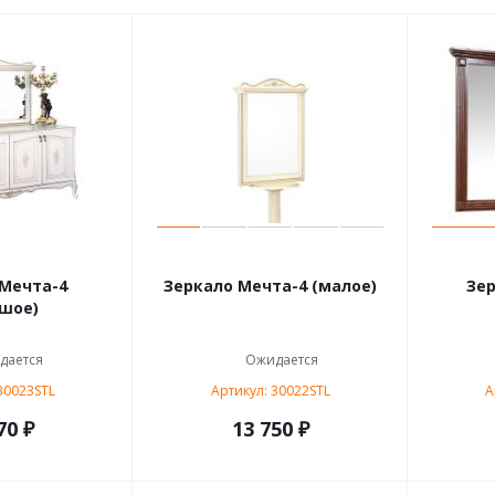
Мечта-4
Зеркало Мечта-4 (малое)
Зе
шое)
дается
Ожидается
30023STL
Артикул: 30022STL
А
70 ₽
13 750 ₽