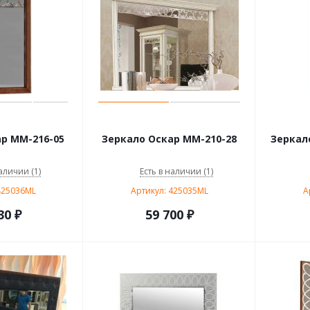
р ММ-216-05
Зеркало Оскар ММ-210-28
Зеркал
аличии (1)
Есть в наличии (1)
425036ML
Артикул: 425035ML
А
30
₽
59 700
₽