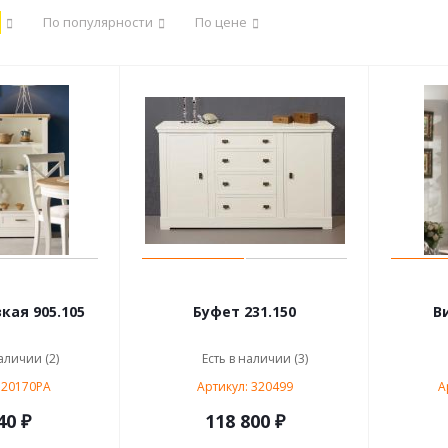
По популярности
По цене
кая 905.105
Буфет 231.150
В
аличии (2)
Есть в наличии (3)
320170PA
Артикул: 320499
А
40 ₽
118 800 ₽