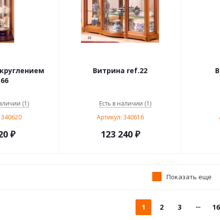
акруглением
Витрина ref.22
В
.66
аличии (1)
Есть в наличии (1)
 340620
Артикул: 340616
20
₽
123 240
₽
Показать еще
1
2
3
16