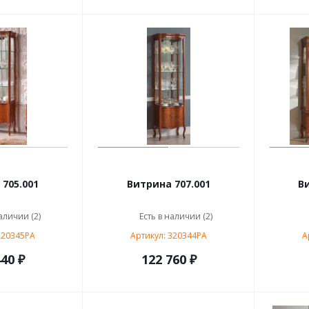
705.001
Витрина 707.001
В
аличии (2)
Есть в наличии (2)
320345PA
Артикул: 320344PA
А
40 ₽
122 760 ₽