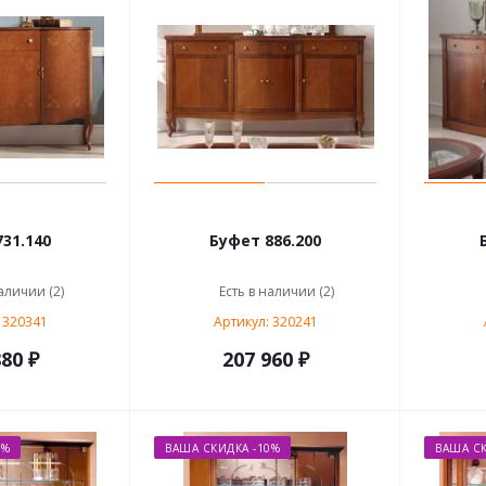
31.140
Буфет 886.200
аличии (2)
Есть в наличии (2)
 320341
Артикул: 320241
80 ₽
207 960 ₽
0%
ВАША СКИДКА -10%
ВАША СК