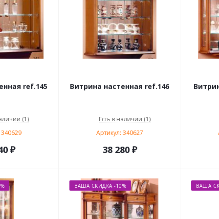
нная ref.145
Витрина настенная ref.146
Витрин
аличии (1)
Есть в наличии (1)
 340629
Артикул: 340627
40
₽
38 280
₽
0%
ВАША СКИДКА -10%
ВАША СК