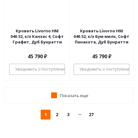
Кровать Livorno НМ
Кровать Livorno НМ
040.52, к/з Канзас 4, Софт
040.52, к/з Бум милк, Софт
Графит, Дуб Бунратти
Панакота, Дуб Бунратти
45 790
₽
45 790
₽
Уведомить о поступлении
Уведомить о поступлении
Показать еще
1
2
3
27