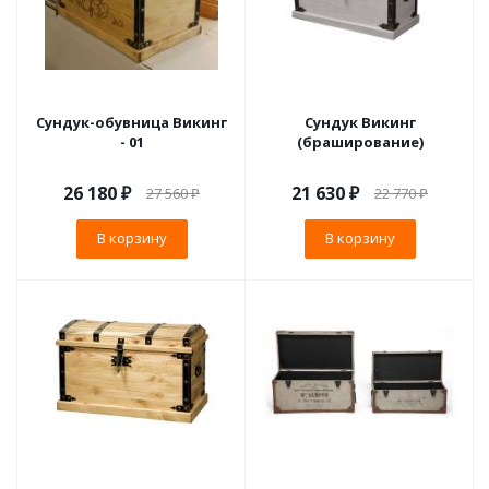
Сундук-обувница Викинг
Сундук Викинг
- 01
(браширование)
26 180
₽
21 630
₽
27 560
₽
22 770
₽
В корзину
В корзину