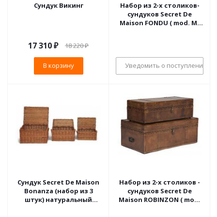
Сундук Викинг
Набор из 2-х столиков-
сундуков Secret De
Maison FONDU ( mod. M-
12882 ) дерево манго/
кожа буйвола/ткань,
17 310
₽
18 220
₽
37х70,5х36/28х64х28см,
коричневый,
В корзину
Уведомить о поступлении
Сундук Secret De Maison
Набор из 2-х столиков -
Bonanza (набор из 3
сундуков Secret De
штук) натуральный
Maison ROBINZON ( mod.
ротанг,
M-2001 ) дерево манго/