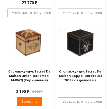
40*25*20/48*32*25/55*40*30
кожа буйвола,
27 770
₽
см, Коньяк
21х66х30/28х73х40см,
Античный светлый
Уведомить о поступлении
Уведомить о поступлении
Столик-сундук Secret De
Столик-сундук Secret De
Maison Union-Jack (mod.
Maison Бордо (Bordeaux)
М-8622) (Коричневый)
2002 с отделкой из
натуральной кожи
(Чёрный)
2 190
₽
3 300
₽
В корзину
Уведомить о поступлении