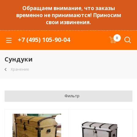
Обращаем внимание, что заказы
временно не принимаются! Приносим
свои извинения.
+7 (495) 105-90-04
0
Сундуки
Хранение
Фильтр