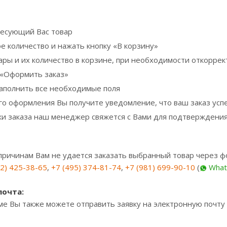
есующий Вас товар
е количество и нажать кнопку «В корзину»
ары и их количество в корзине, при необходимости откорре
 «Оформить заказ»
аполнить все необходимые поля
го оформления Вы получите уведомление, что ваш заказ ус
ки заказа наш менеджер свяжется c Вами для подтверждения
 причинам Вам не удается заказать выбранный товар через ф
12) 425-38-65
,
+7 (495) 374-81-74
,
+7 (981) 699-90-10
(
What
почта:
ме Вы также можете отправить заявку на электронную почту