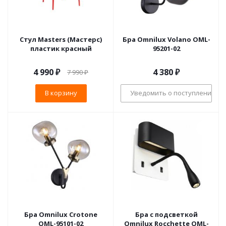
Стул Masters (Мастерс)
Бра Omnilux Volano OML-
пластик красный
95201-02
4 990
₽
4 380
₽
7 990
₽
В корзину
Уведомить о поступлении
Бра Omnilux Crotone
Бра с подсветкой
OML-95101-02
Omnilux Rocchette OML-