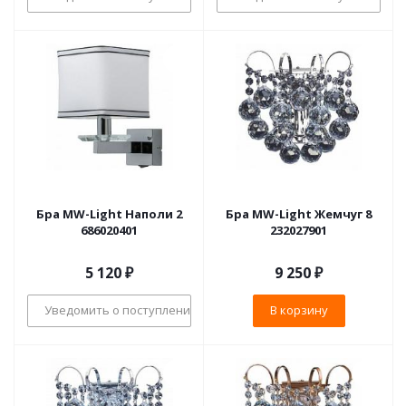
Бра MW-Light Наполи 2
Бра MW-Light Жемчуг 8
686020401
232027901
5 120
₽
9 250
₽
Уведомить о поступлении
В корзину