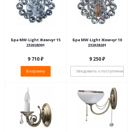
Бра MW-Light Жемчуг 15
Бра MW-Light Жемчуг 10
232028301
232028201
9 710
₽
9 250
₽
В корзину
Уведомить о поступлении