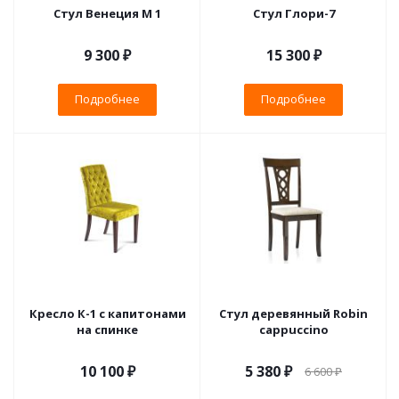
Стул Венеция М 1
Стул Глори-7
9 300 ₽
15 300 ₽
Подробнее
Подробнее
Кресло К-1 с капитонами
Стул деревянный Robin
на спинке
cappuccino
10 100 ₽
5 380
₽
6 600
₽