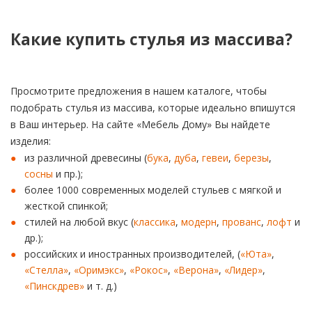
Какие купить стулья из массива?
Просмотрите предложения в нашем каталоге, чтобы
подобрать стулья из массива, которые идеально впишутся
в Ваш интерьер. На сайте «Мебель Дому» Вы найдете
изделия:
из различной древесины (
бука
,
дуба
,
гевеи
,
березы
,
сосны
и пр.);
более 1000 современных моделей стульев с мягкой и
жесткой спинкой;
стилей на любой вкус (
классика
,
модерн
,
прованс
,
лофт
и
др.);
российских и иностранных производителей, (
«Юта»
,
«Стелла»
,
«Оримэкс»
,
«Рокос»
,
«Верона»
,
«Лидер»
,
«Пинскдрев»
и т. д.)