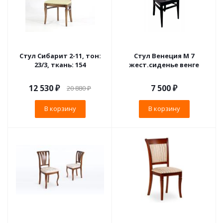
Стул Сибарит 2-11, тон:
Стул Венеция М 7
23/3, ткань: 154
жест.сиденье венге
12 530
₽
7 500
₽
20 880
₽
В корзину
В корзину