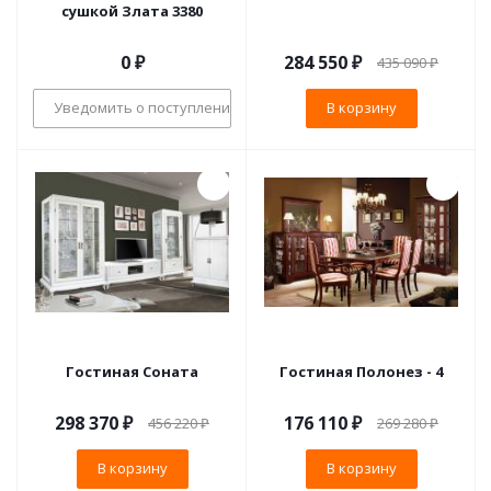
сушкой Злата 3380
0 ₽
284 550
₽
435 090
₽
Уведомить о поступлении
В корзину
Гостиная Соната
Гостиная Полонез - 4
298 370
₽
176 110
₽
456 220
₽
269 280
₽
В корзину
В корзину