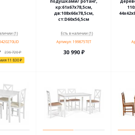
подушками/ ротанг,
дерево
кр:61х67х78,5см,
110
дв:108х66х78,5см,
44х42х8
ст:D60х56,5см
аличии (1)
Есть в наличии (1)
0420270LID
Артикул: 199875TET
А
₽
30 990
₽
236 720
₽
омия
11 830
₽