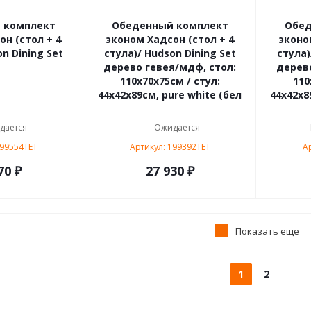
 комплект
Обеденный комплект
Обед
н (стол + 4
эконом Хадсон (стол + 4
эконо
n Dining Set
стула)/ Hudson Dining Set
стула)
дерево гевея/мдф, стол:
дерево
110х70х75см / стул:
110
44х42х89см, pure white (бел
44х42х8
дается
Ожидается
199554TET
Артикул: 199392TET
А
70
₽
27 930
₽
Показать еще
1
2