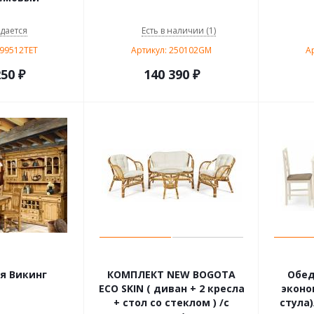
дается
Есть в наличии (1)
199512TET
Артикул: 250102GM
А
250
₽
140 390
₽
я Викинг
КОМПЛЕКТ NEW BOGOTA
Обед
ECO SKIN ( диван + 2 кресла
эконо
+ стол со стеклом ) /с
стула)