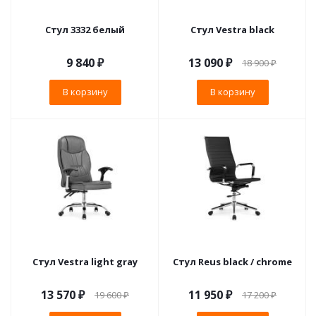
Стул 3332 белый
Стул Vestra black
9 840
₽
13 090
₽
18 900
₽
В корзину
В корзину
Стул Vestra light gray
Стул Reus black / chrome
13 570
₽
11 950
₽
19 600
₽
17 200
₽