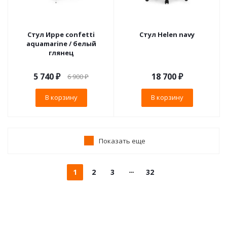
Стул Ирре confetti
Стул Helen navy
aquamarine / белый
глянец
5 740
₽
18 700
₽
6 900
₽
В корзину
В корзину
Показать еще
1
2
3
32