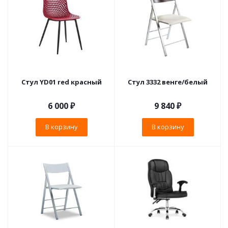
Стул YD01 red красный
Стул 3332 венге/белый
6 000
₽
9 840
₽
В корзину
В корзину