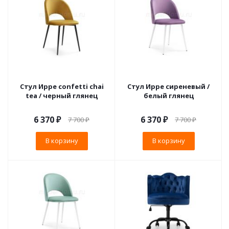
Стул Ирре confetti chai
Стул Ирре сиреневый /
tea / черный глянец
белый глянец
6 370
₽
6 370
₽
7 700
₽
7 700
₽
В корзину
В корзину